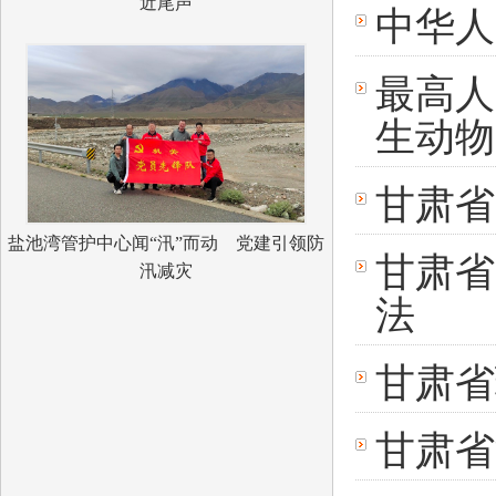
近尾声
中华人
最高人
生动物
甘肃省
盐池湾管护中心闻“汛”而动 党建引领防
甘肃省
汛减灾
法
甘肃省
甘肃省