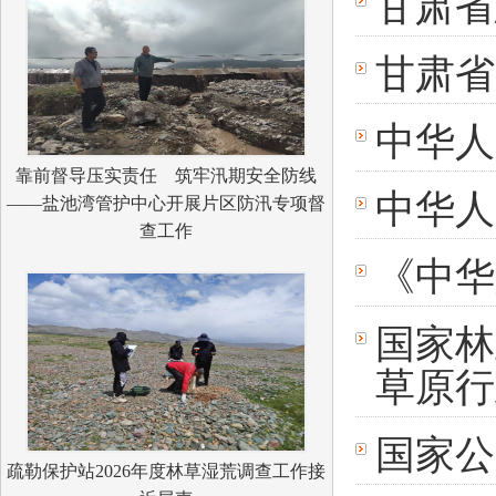
甘肃省
甘肃省
中华人
靠前督导压实责任 筑牢汛期安全防线
中华人
——盐池湾管护中心开展片区防汛专项督
查工作
《中华
国家林
草原行
国家公
疏勒保护站2026年度林草湿荒调查工作接