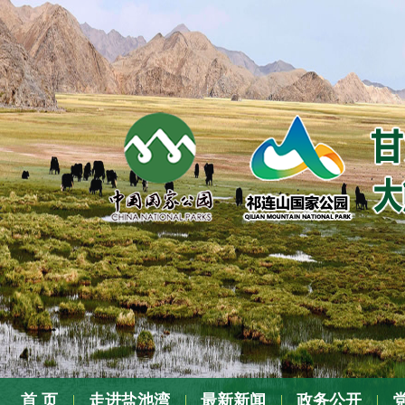
张
首 页
走进盐池湾
最新新闻
政务公开