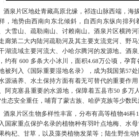
酒泉片区地处青藏高原北缘，祁连山脉西端，海拔最低
样，地势由西南向东北倾斜，自西向东纵向排列
、大雪山、疏勒南山、讨赖南山。酒泉片区横跨河
走廊第二大内陆河疏勒河及其主要支流党河、野马
干湖流域主要河流大、小哈尔腾河的发源地。酒泉
，约有 600 多条大小冰川，面积4.68万公顷，孕育各
地被列入《国际重要湿地名录》，成为我国第57
水源涵养、水土保持方面有着无可替代的重要作用
、阿克塞县重要的水源地，保障着五县市50 多万
”生态安全重任，哺育了蒙古族、哈萨克族等少数
酒泉片区生物多样性丰富，分布有高等植物
46科
入国家重点保护名录的植物种有羽叶点地梅、水母
果枸杞、甘草，以及藻类植物发菜等；陆生野生动物2