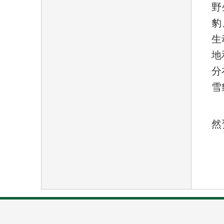
野
豹
生
地
分
雪
然