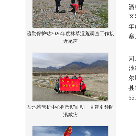
酒
区
年
疏勒保护站2026年度林草湿荒调查工作接
塞
近尾声
园
池
尔
县
6
盐池湾管护中心闻“汛”而动 党建引领防
汛减灾