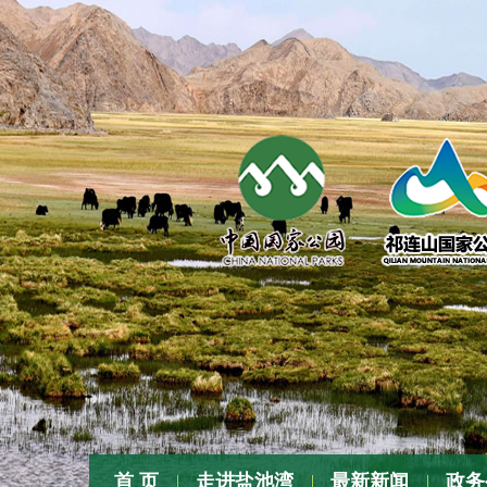
张
首 页
走进盐池湾
最新新闻
政务