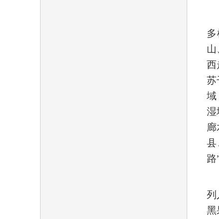
多
山
西
苏
域
湿
廊
县
路
列
黑