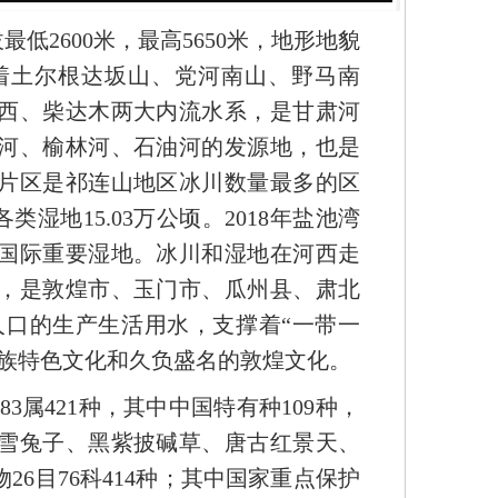
2600米，最高5650米，地形地貌
着土尔根达坂山、党河南山、野马南
西、柴达木两大内流水系，是甘肃河
河、榆林河、石油河的发源地，也是
片区是祁连山地区冰川数量最多的区
类湿地15.03万公顷。2018年盐池湾
处国际重要湿地。冰川和湿地在河西走
，是敦煌市、玉门市、瓜州县、肃北
人口的生产生活用水，支撑着“一带一
民族特色文化和久负盛名的敦煌文化。
183属421种，其中中国特有种109种，
雪兔子、黑紫披碱草、唐古红景天、
6目76科414种；其中国
家重点保护