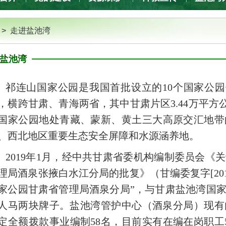
>
走进盐池湾
盐池湾
祁连山国家公园是我国首批设立的10个国家公园
，横跨甘肃、青海两省，其中甘肃片区3.44万平方公
国家公园地处青藏、蒙新、黄土三大高原交汇地带
、西北地区重要生态安全屏障和水源涵养地。
2019年1月，经中共甘肃省委机构编制委员会
理局酒泉张掖白水江分局的批复》（甘编委复字[201
家公园甘肃省管理局酒泉分局”，与甘肃盐池湾国
人马两块牌子。盐池湾管护中心（酒泉分局）现有
定全额拨款事业编制58名，目前实有在编在岗职工