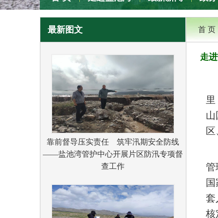
专题专栏
最新图文
首 页
走进
里
山
区
靠前督导压实责任 筑牢汛期安全防线
——盐池湾管护中心开展片区防汛专项督
管
查工作
国
套
核