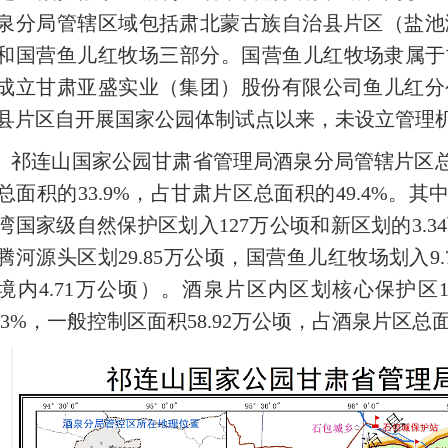
泉分局管辖区域包括肃北蒙古族自治县片区（盐池
和国营鱼儿红牧场三部分。国营鱼儿红牧场隶属于甘肃
成立甘肃亚盛实业（集团）股份有限公司鱼儿红分
县片区自开展国家公园体制试点以来，未设立管理
祁连山国家公园甘肃省管理局酒泉分局管辖片区总面
总面积的33.9%，占甘肃片区总面积的49.4%。其
湾国家级自然保护区划入127万公顷和新区划的3.
腾河源头区划29.85万公顷，国营鱼儿红牧场划入9
境内4.71万公顷）。酒泉片区内区划核心保护区1
5.3%，一般控制区面积58.92万公顷，占酒泉片区总面