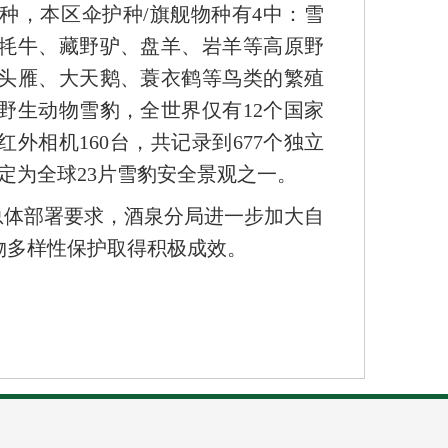
9种，本区伞护种/旗舰物种有4中：雪
牦牛、藏野驴、盘羊、岩羊等高原野
头雁、大天鹅、蓑衣鹤等鸟类的繁殖
野生动物雪豹，全世界仅有12个国家
红外相机160台，共记录到677个独立
定为全球23片雪豹安全景观之一。
总体部署要求，酒泉分局进一步加大自
物多样性保护取得积极成效。