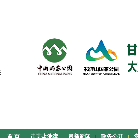
张
首 页
走进盐池湾
最新新闻
政务公开