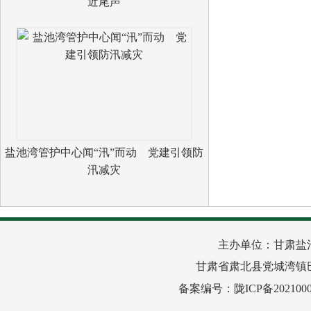
近尾声
盐池湾管护中心闻“汛”而动 党建引领防
汛减灾
主办单位：甘肃盐
甘肃省肃北县党城湾镇巴音路
备案编号：
陇ICP备2021000