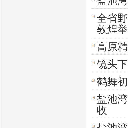
盐池湾
全省野
敦煌举
高原精
镜头下
鹤舞初
盐池湾
收
盐池湾