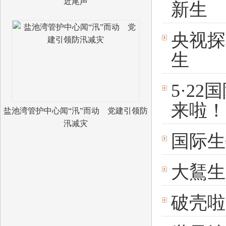
近尾声
新生
央视探
生
5·22
来啦！
盐池湾管护中心闻“汛”而动 党建引领防
汛减灾
国际生
大鵟生
破壳啦