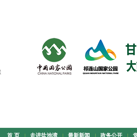
张
首 页
走进盐池湾
最新新闻
政务公开