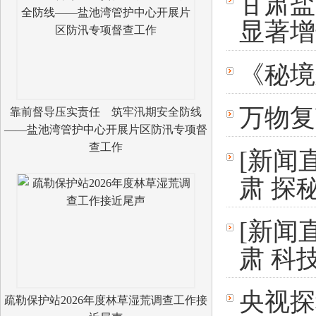
甘肃盐
显著增
《秘境
万物复
靠前督导压实责任 筑牢汛期安全防线
——盐池湾管护中心开展片区防汛专项督
查工作
[新闻
肃 探
[新闻
肃 科
央视探
疏勒保护站2026年度林草湿荒调查工作接