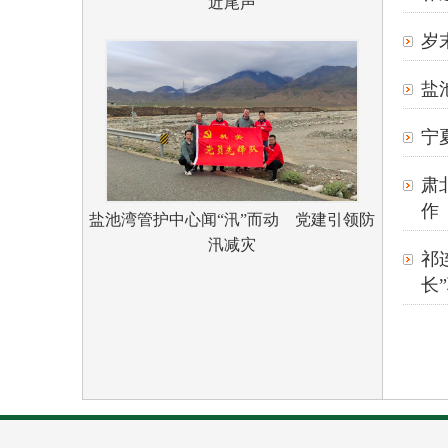
近尾声
岁
盐
宁
肃
作
盐池湾管护中心闻“汛”而动 党建引领防
汛减灾
祁
长