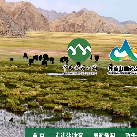
张
首 页
走进盐池湾
最新新闻
政务