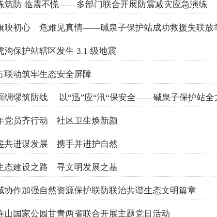
练筑防 临震不慌——多部门联合开展防震减灾应急演练
旗映初心 危难见真情——碱泉子保护站成功救援失联放
虎沟保护站辖区发生 3.1 级地震
方联动筑牢生态安全屏障
雨绸缪筑防线 以“迅”应“汛“保安全——碱泉子保护站
年党员齐行动 社区卫生焕新颜
鉴共进谋发展 携手并进护自然
生态建设之路 寻文明发展之基
域协作加强自然资源保护联防联治共谱生态文明篇章
连山国家公园甘青两省联合开展主题党日活动