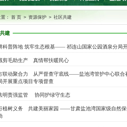
位置：
首 页
>
资源保护
>
社区共建
共建
耕科普阵地 筑牢生态根基—— 祁连山国家公园酒泉分局
绒剪毛助生产 真情帮扶暖民心
方联动聚合力 从严督查守底线——盐池湾管护中心联合
局开展重点项目专项督查
法明责强监管 协同护绿守生态
行植树义务 共建美丽家园 ——甘肃盐池湾国家级自然
动