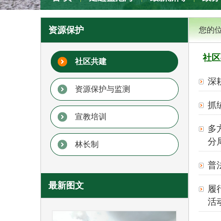
专题专栏
资源保护
您的
社区
社区共建
深
资源保护与监测
抓
宣教培训
多
分
林长制
普
最新图文
履
活