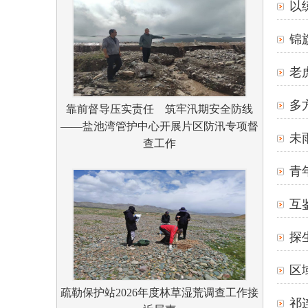
以
锦
老
多
靠前督导压实责任 筑牢汛期安全防线
——盐池湾管护中心开展片区防汛专项督
未
查工作
青
互
探
区
疏勒保护站2026年度林草湿荒调查工作接
祁