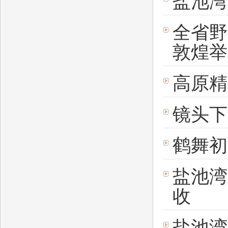
盐池湾
全省野
敦煌举
高原精
镜头下
鹤舞初
盐池湾
收
盐池湾