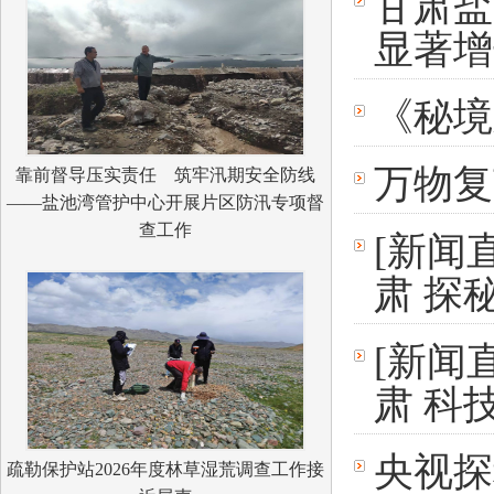
甘肃盐
显著增
《秘境
万物复
靠前督导压实责任 筑牢汛期安全防线
——盐池湾管护中心开展片区防汛专项督
查工作
[新闻
肃 探
[新闻
肃 科
央视探
疏勒保护站2026年度林草湿荒调查工作接