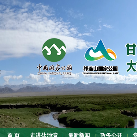
张
首 页
走进盐池湾
最新新闻
政务公开