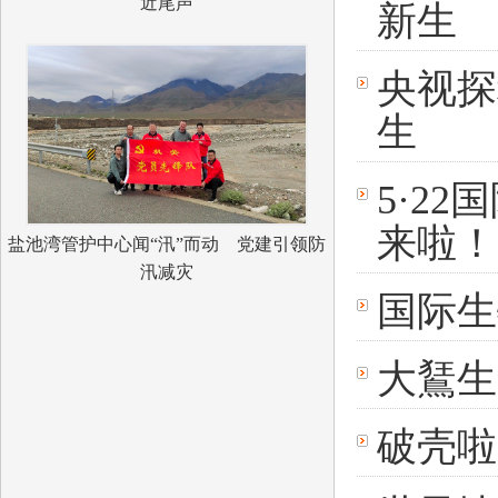
近尾声
新生
央视探
生
5·22
来啦！
盐池湾管护中心闻“汛”而动 党建引领防
汛减灾
国际生
大鵟生
破壳啦