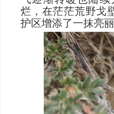
烂，在茫茫荒野戈
护区增添了一抹亮