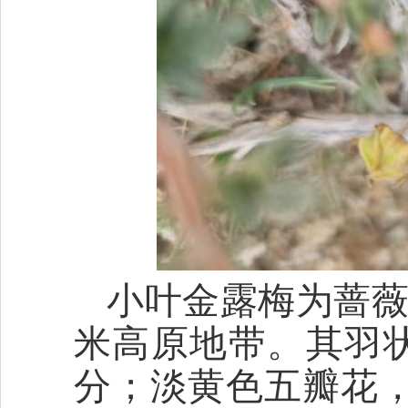
小叶金露梅为蔷薇科
米高原地带。其羽
分；淡黄色五瓣花，