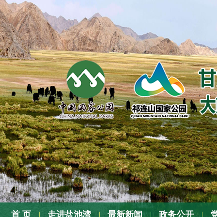
张
首 页
走进盐池湾
最新新闻
政务公开