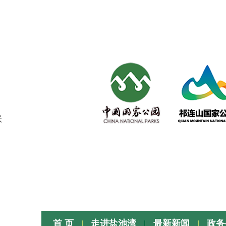
张
首 页
走进盐池湾
最新新闻
政务