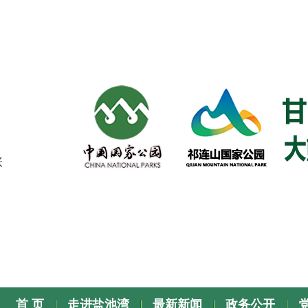
张
首 页
走进盐池湾
最新新闻
政务公开