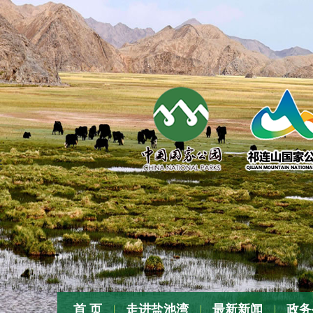
张
首 页
走进盐池湾
最新新闻
政务