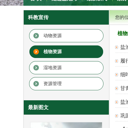
专题专栏
科教宣传
您的
植物
动物资源
盐
植物资源
履
湿地资源
细叶
资源管理
甘青
盐
最新图文
巩