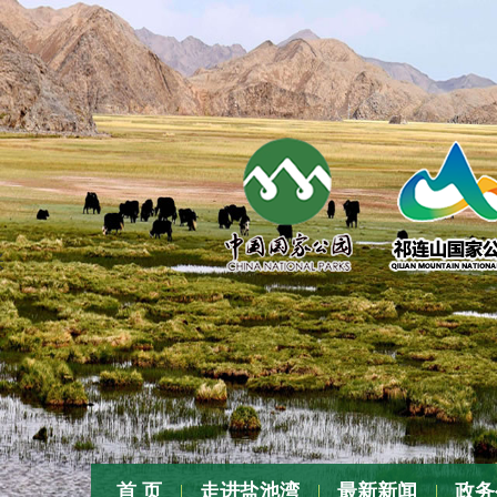
张
首 页
走进盐池湾
最新新闻
政务