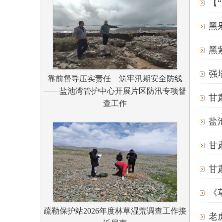
【
黑果
黑紫
强
靠前督导压实责任 筑牢汛期安全防线
——盐池湾管护中心开展片区防汛专项督
甘
查工作
盐
甘
甘
《
疏勒保护站2026年度林草湿荒调查工作接
老