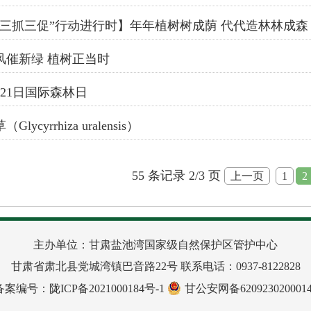
“三抓三促”行动进行时】年年植树树成荫 代代造林林成森
风催新绿 植树正当时
月21日国际森林日
（Glycyrrhiza uralensis）
55 条记录 2/3 页
上一页
1
2
主办单位：甘肃盐池湾国家级自然保护区管护中心
甘肃省肃北县党城湾镇巴音路22号 联系电话：0937-8122828
备案编号：
陇ICP备2021000184号-1
甘公安网备6209230200014