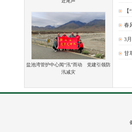
近尾声
【
春
3
甘草
盐池湾管护中心闻“汛”而动 党建引领防
汛减灾