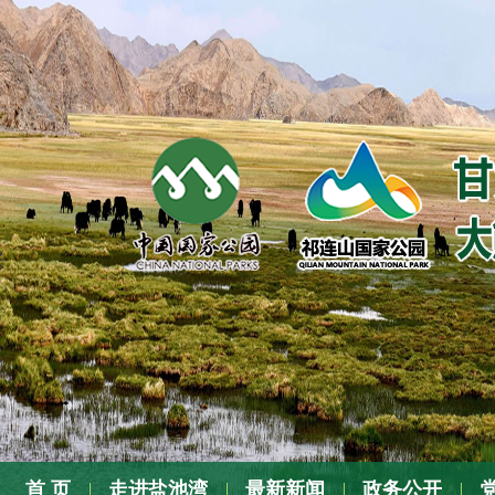
张
首 页
走进盐池湾
最新新闻
政务公开