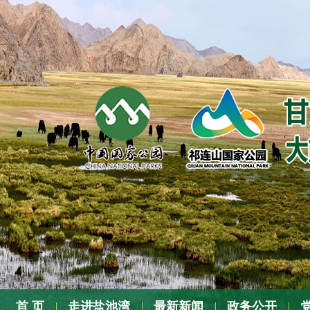
张
首 页
走进盐池湾
最新新闻
政务公开