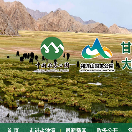
张
首 页
走进盐池湾
最新新闻
政务公开