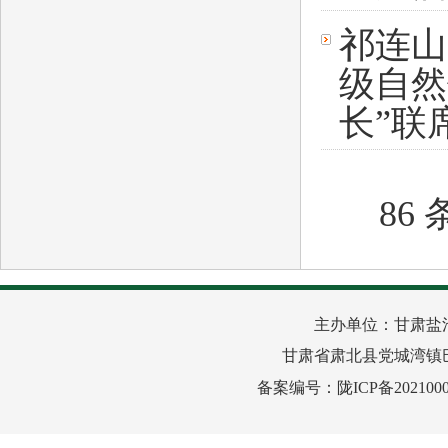
祁连山
级自然
长”联
86 
主办单位：甘肃盐
甘肃省肃北县党城湾镇巴音路
备案编号：
陇ICP备2021000