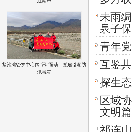
近尾声
未雨绸
泉子保
青年党
互鉴共
盐池湾管护中心闻“汛”而动 党建引领防
汛减灾
探生态
区域协
文明篇
祁连山