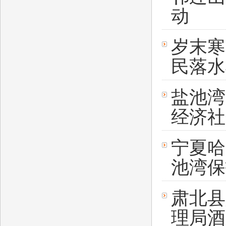
动
岁末寒
民落水
盐池湾
经济社
宁夏哈
池湾保
肃北县
理局酒