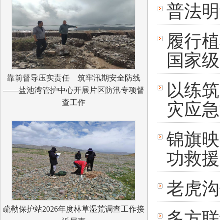
普法
履行植
国家级
靠前督导压实责任 筑牢汛期安全防线
以练筑
——盐池湾管护中心开展片区防汛专项督
查工作
灾应急
锦旗映
功救援
老虎沟
疏勒保护站2026年度林草湿荒调查工作接
多方联