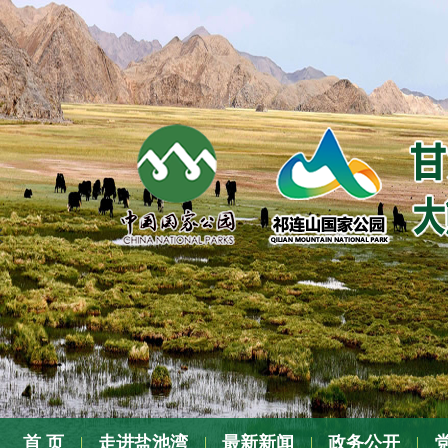
张
首 页
走进盐池湾
最新新闻
政务公开