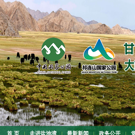
张
首 页
走进盐池湾
最新新闻
政务公开