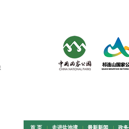
张
首 页
走进盐池湾
最新新闻
政务