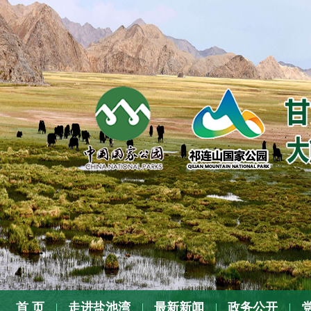
张
首 页
走进盐池湾
最新新闻
政务公开