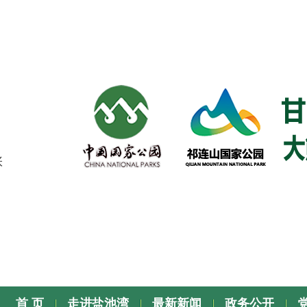
张
首 页
走进盐池湾
最新新闻
政务公开