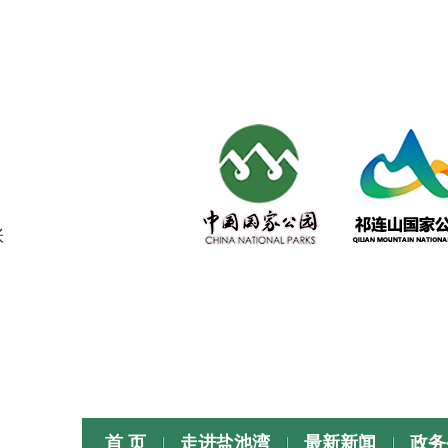
张
首 页
走进盐池湾
最新新闻
政务