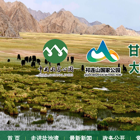
张
首 页
走进盐池湾
最新新闻
政务公开