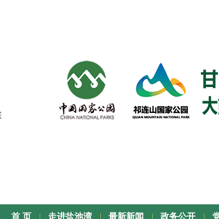
张
首 页
走进盐池湾
最新新闻
政务公开